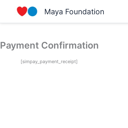
Ga
Maya Foundation
naar
de
inhoud
Payment Confirmation
[simpay_payment_receipt]