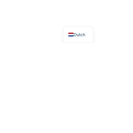
Dutch
Documenten
.org
Begroting 2026
Jaarverslag 2025
Jaarverslag 2024